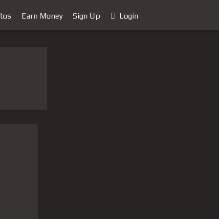
tos
Earn Money
Sign Up
Login