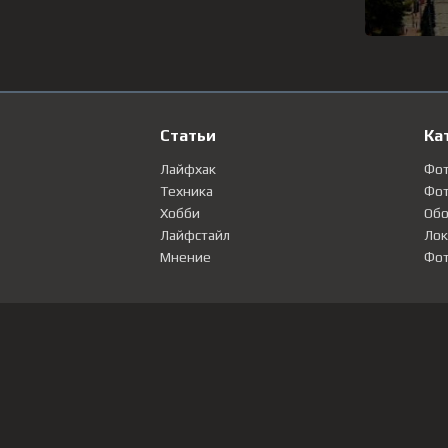
Статьи
Ка
Лайфхак
Фо
Техника
Фот
Хобби
Обо
Лайфстайл
Лок
Мнение
Фот