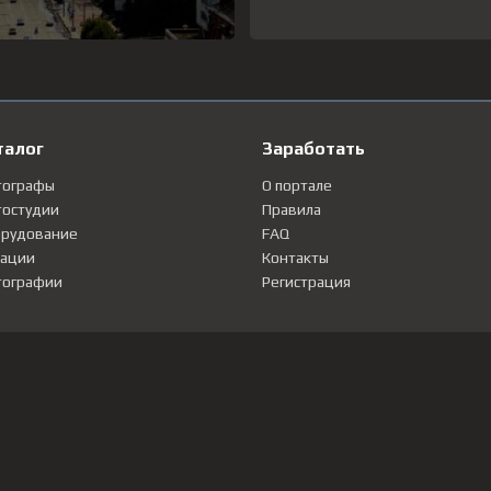
талог
Заработать
тографы
О портале
остудии
Правила
рудование
FAQ
ации
Контакты
ографии
Регистрация