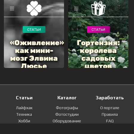
Статьи
Каталог
Заработать
Лайфхак
Фотографы
О портале
Техника
Фотостудии
Правила
Хобби
Оборудование
FAQ
Лайфстайл
Локации
Контакты
Мнение
Фотографии
Регистрация