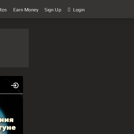
tos
Earn Money
Sign Up
Login