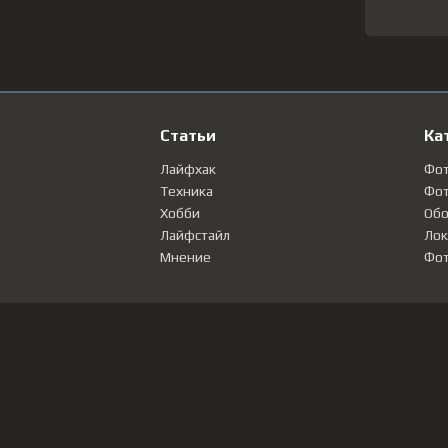
Статьи
Ка
Лайфхак
Фо
Техника
Фот
Хобби
Обо
Лайфстайл
Лок
Мнение
Фот