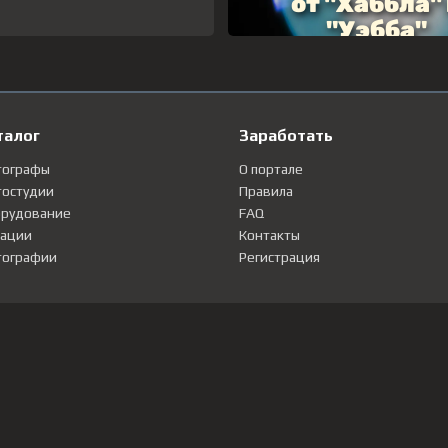
талог
Заработать
тографы
О портале
остудии
Правила
рудование
FAQ
ации
Контакты
ографии
Регистрация