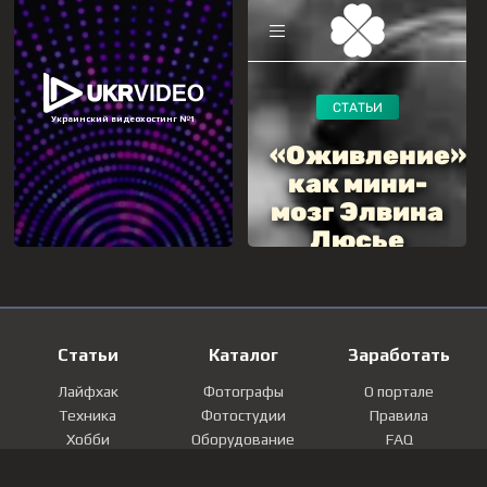
Статьи
Каталог
Заработать
Лайфхак
Фотографы
О портале
Техника
Фотостудии
Правила
Хобби
Оборудование
FAQ
Лайфстайл
Локации
Контакты
Мнение
Фотографии
Регистрация