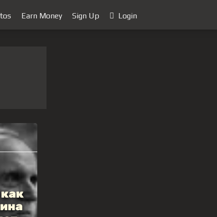
tos
Earn Money
Sign Up
Login