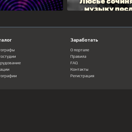
талог
Заработать
тографы
О портале
остудии
Правила
рудование
FAQ
ации
Контакты
ографии
Регистрация