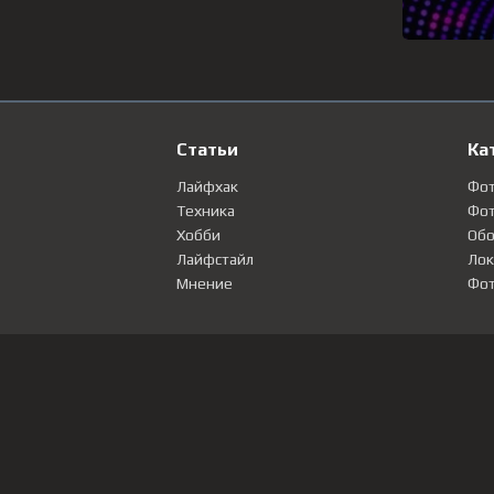
Статьи
Ка
Лайфхак
Фо
Техника
Фот
Хобби
Обо
Лайфстайл
Лок
Мнение
Фот