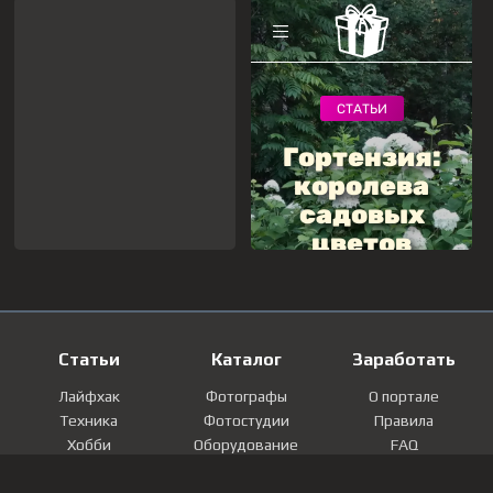
Статьи
Каталог
Заработать
Лайфхак
Фотографы
О портале
Техника
Фотостудии
Правила
Хобби
Оборудование
FAQ
Лайфстайл
Локации
Контакты
Мнение
Фотографии
Регистрация