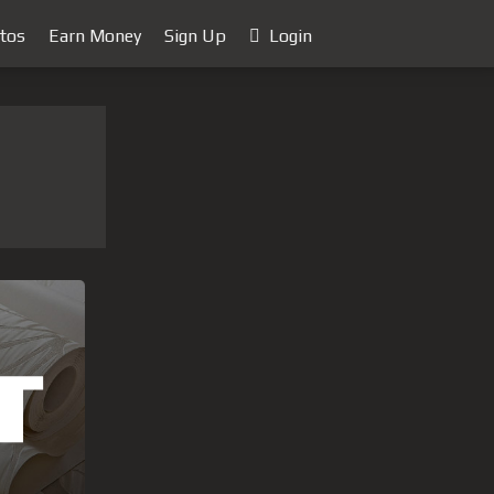
tos
Earn Money
Sign Up
Login