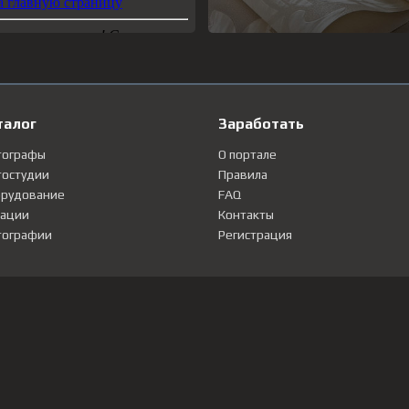
талог
Заработать
тографы
О портале
остудии
Правила
рудование
FAQ
ации
Контакты
ографии
Регистрация