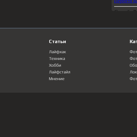
Статьи
Ка
Лайфхак
Фо
Техника
Фот
Хобби
Обо
Лайфстайл
Лок
Мнение
Фот