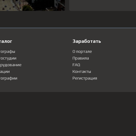
талог
Заработать
тографы
О портале
остудии
Правила
рудование
FAQ
ации
Контакты
ографии
Регистрация