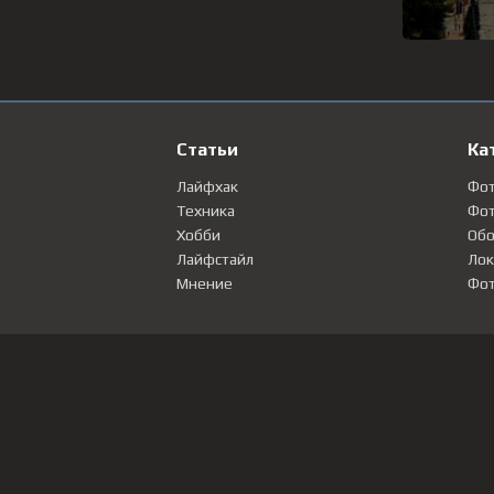
Статьи
Ка
Лайфхак
Фо
Техника
Фот
Хобби
Обо
Лайфстайл
Лок
Мнение
Фот