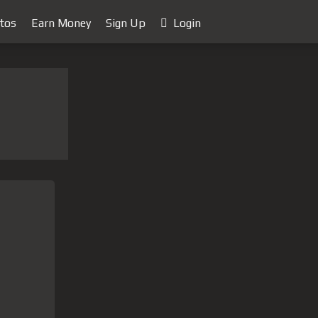
tos
Earn Money
Sign Up
Login