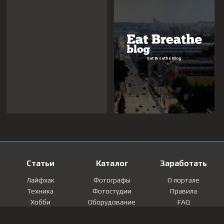
Статьи
Каталог
Заработать
Лайфхак
Фотографы
О портале
Техника
Фотостудии
Правила
Хобби
Оборудование
FAQ
Лайфстайл
Локации
Контакты
Мнение
Фотографии
Регистрация