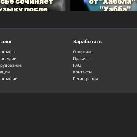
талог
Заработать
тографы
О портале
остудии
Правила
рудование
FAQ
ации
Контакты
ографии
Регистрация