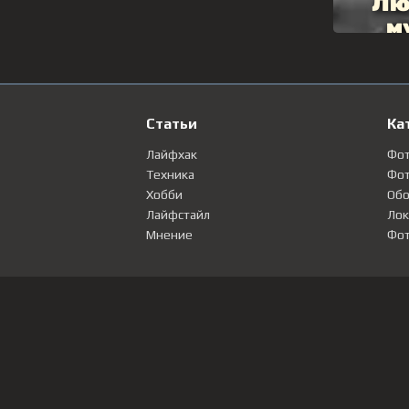
Статьи
Ка
Лайфхак
Фо
Техника
Фот
Хобби
Обо
Лайфстайл
Лок
Мнение
Фот