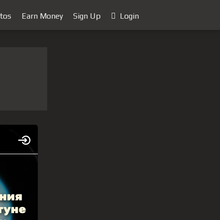
tos
Earn Money
Sign Up
Login