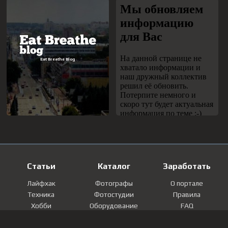
Статьи
Каталог
Заработать
Лайфхак
Фотографы
О портале
Техника
Фотостудии
Правила
Хобби
Оборудование
FAQ
Лайфстайл
Локации
Контакты
Мнение
Фотографии
Регистрация