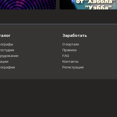
талог
Заработать
тографы
О портале
остудии
Правила
рудование
FAQ
ации
Контакты
ографии
Регистрация