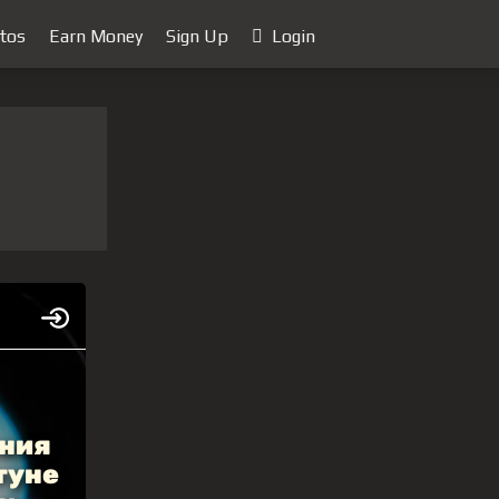
tos
Earn Money
Sign Up
Login