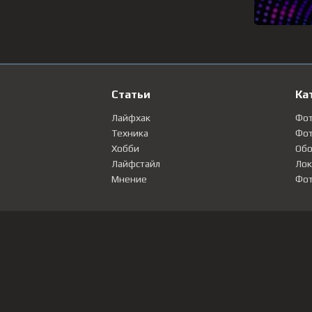
Статьи
Ка
Лайфхак
Фо
Техника
Фот
Хобби
Обо
Лайфстайл
Лок
Мнение
Фот