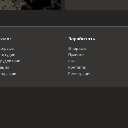
талог
Заработать
тографы
О портале
остудии
Правила
рудование
FAQ
ации
Контакты
ографии
Регистрация