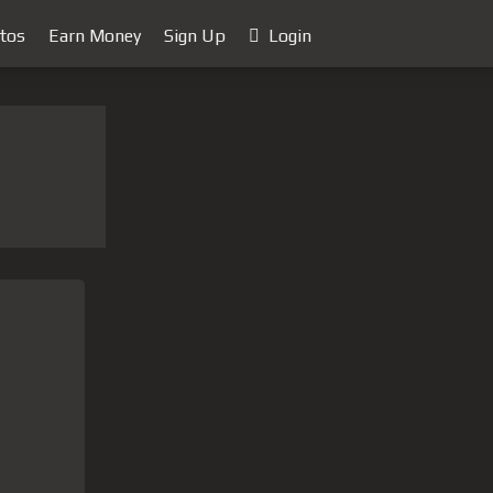
tos
Earn Money
Sign Up
Login