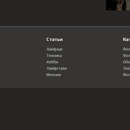
Статьи
Ка
Лайфхак
Фо
Техника
Фот
Хобби
Обо
Лайфстайл
Лок
Мнение
Фот