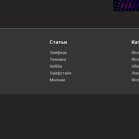
Статьи
Ка
Лайфхак
Фо
Техника
Фот
Хобби
Обо
Лайфстайл
Лок
Мнение
Фот