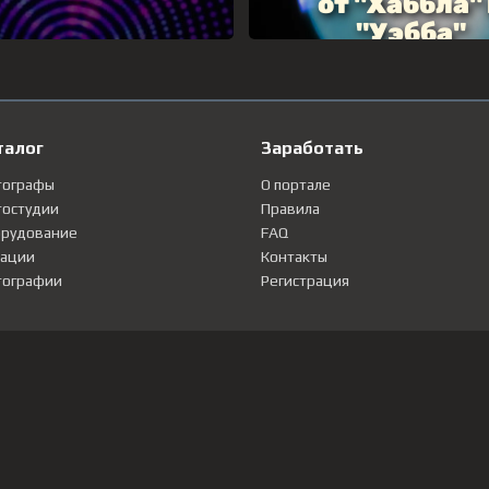
талог
Заработать
тографы
О портале
остудии
Правила
рудование
FAQ
ации
Контакты
ографии
Регистрация