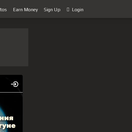
tos
Earn Money
Sign Up
Login