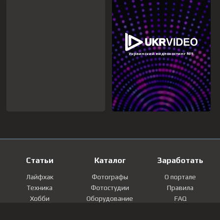
Статьи
Каталог
Заработать
Лайфхак
Фотографы
О портале
Техника
Фотостудии
Правила
Хобби
Оборудование
FAQ
Лайфстайл
Локации
Контакты
Мнение
Фотографии
Регистрация