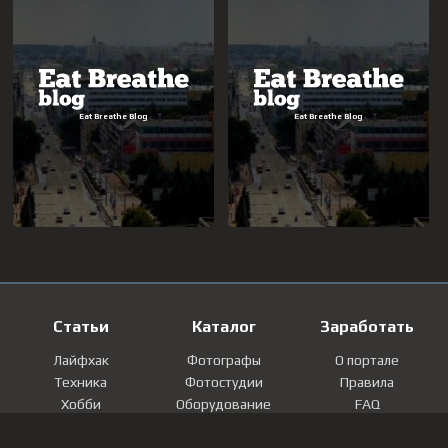
Статьи
Каталог
Заработать
Лайфхак
Фотографы
О портале
Техника
Фотостудии
Правила
Хобби
Оборудование
FAQ
Лайфстайл
Локации
Контакты
Мнение
Фотографии
Регистрация