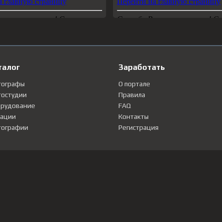
талог
Заработать
тографы
О портале
остудии
Правила
рудование
FAQ
ации
Контакты
ографии
Регистрация