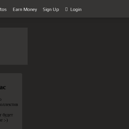
tos
Earn Money
Sign Up
Login