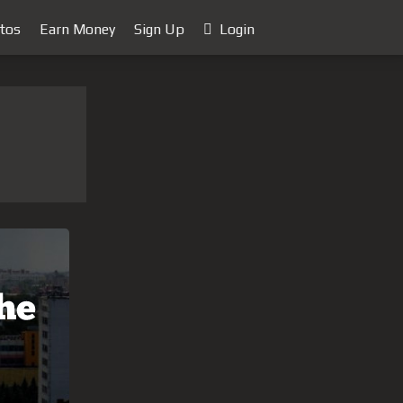
tos
Earn Money
Sign Up
Login