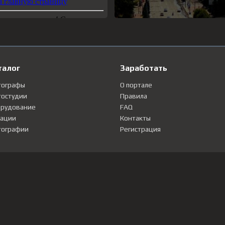
талог
Заработать
тографы
О портале
остудии
Правила
рудование
FAQ
ации
Контакты
ографии
Регистрация