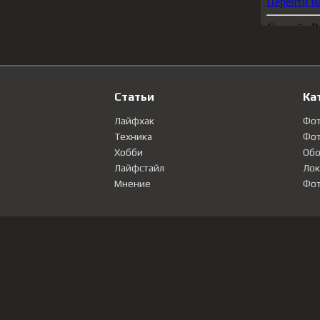
Статьи
Ка
Лайфхак
Фо
Техника
Фот
Хобби
Обо
Лайфстайл
Лок
Мнение
Фот