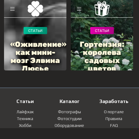
Статьи
Каталог
Заработать
Лайфхак
Фотографы
О портале
Техника
Фотостудии
Правила
Хобби
Оборудование
FAQ
Лайфстайл
Локации
Контакты
Мнение
Фотографии
Регистрация