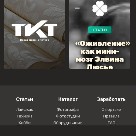
Статьи
Каталог
Заработать
Лайфхак
Фотографы
О портале
Техника
Фотостудии
Правила
Хобби
Оборудование
FAQ
Лайфстайл
Локации
Контакты
Мнение
Фотографии
Регистрация