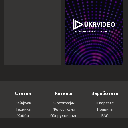
Статьи
Каталог
Заработать
Лайфхак
Фотографы
О портале
Техника
Фотостудии
Правила
Хобби
Оборудование
FAQ
Лайфстайл
Локации
Контакты
Мнение
Фотографии
Регистрация