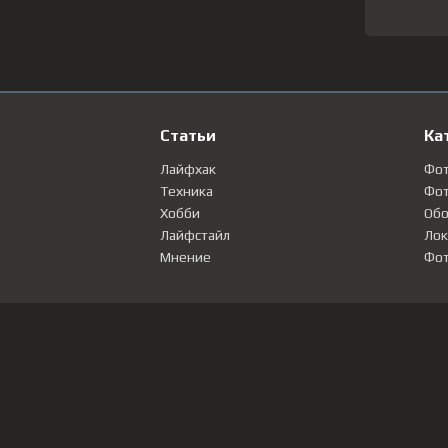
Статьи
Ка
Лайфхак
Фо
Техника
Фот
Хобби
Обо
Лайфстайл
Лок
Мнение
Фот