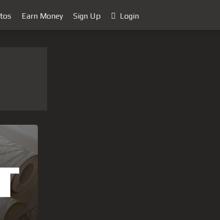
tos
Earn Money
Sign Up
Login