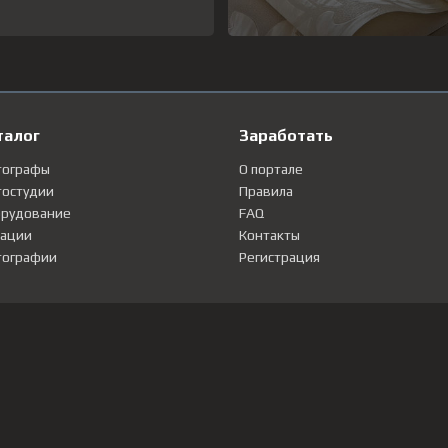
талог
Заработать
тографы
О портале
остудии
Правила
рудование
FAQ
ации
Контакты
ографии
Регистрация