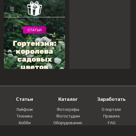
Статьи
Каталог
Заработать
Лайфхак
Фотографы
О портале
Техника
Фотостудии
Правила
Хобби
Оборудование
FAQ
Лайфстайл
Локации
Контакты
Мнение
Фотографии
Регистрация