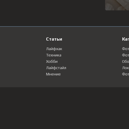
Статьи
Ка
Лайфхак
Фо
Техника
Фот
Хобби
Обо
Лайфстайл
Лок
Мнение
Фот