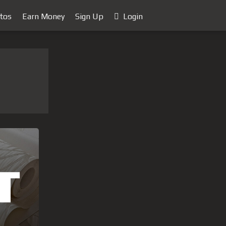
tos
Earn Money
Sign Up
Login