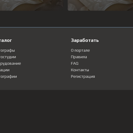
талог
Заработать
тографы
О портале
остудии
Правила
рудование
FAQ
ации
Контакты
ографии
Регистрация