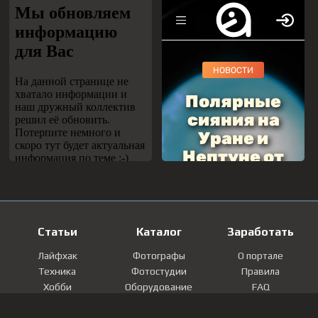
Статьи
Каталог
Заработать
Лайфхак
Фотографы
О портале
Техника
Фотостудии
Правила
Хобби
Оборудование
FAQ
Лайфстайл
Локации
Контакты
Мнение
Фотографии
Регистрация