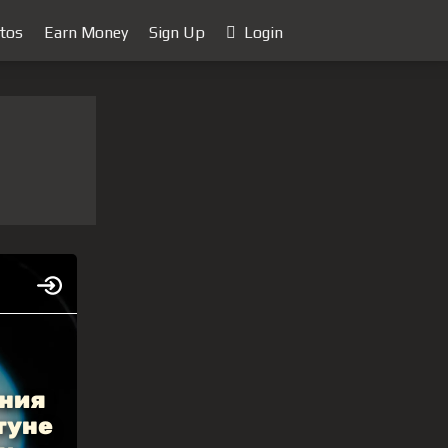
tos
Earn Money
Sign Up
Login