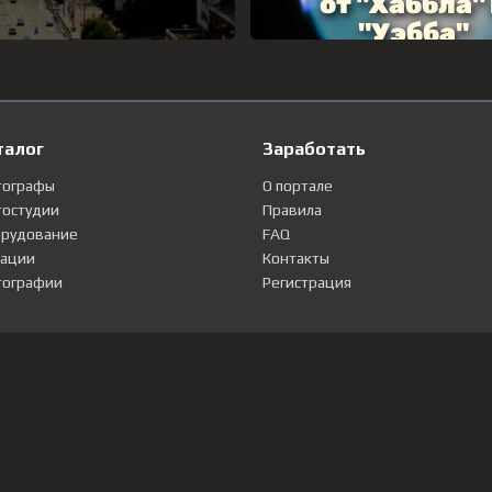
талог
Заработать
тографы
О портале
остудии
Правила
рудование
FAQ
ации
Контакты
ографии
Регистрация