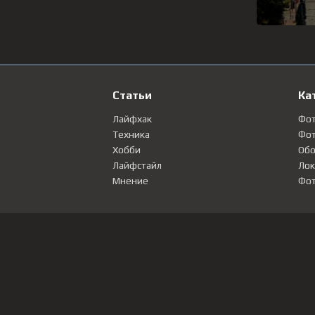
Статьи
Ка
Лайфхак
Фо
Техника
Фот
Хобби
Обо
Лайфстайл
Лок
Мнение
Фот