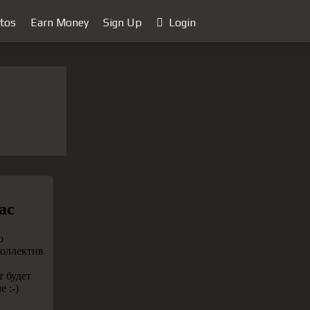
tos
Earn Money
Sign Up
Login