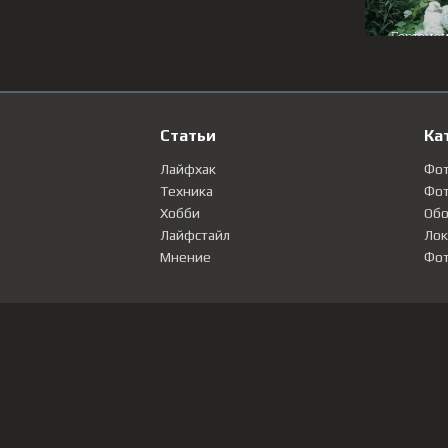
Статьи
Ка
Лайфхак
Фо
Техника
Фот
Хобби
Обо
Лайфстайл
Лок
Мнение
Фот