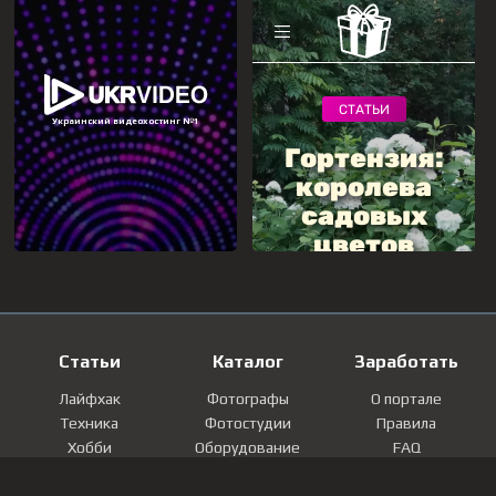
Статьи
Каталог
Заработать
Лайфхак
Фотографы
О портале
Техника
Фотостудии
Правила
Хобби
Оборудование
FAQ
Лайфстайл
Локации
Контакты
Мнение
Фотографии
Регистрация