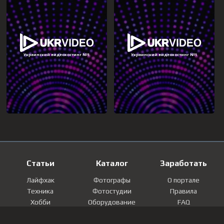
Статьи
Каталог
Заработать
Лайфхак
Фотографы
О портале
Техника
Фотостудии
Правила
Хобби
Оборудование
FAQ
Лайфстайл
Локации
Контакты
Мнение
Фотографии
Регистрация