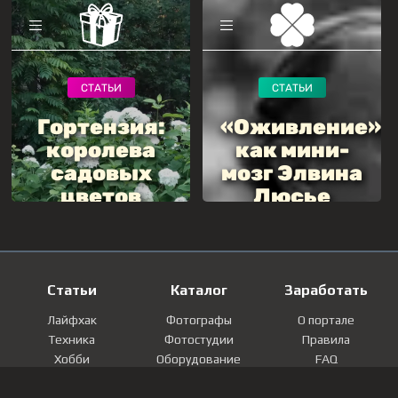
Статьи
Каталог
Заработать
Лайфхак
Фотографы
О портале
Техника
Фотостудии
Правила
Хобби
Оборудование
FAQ
Лайфстайл
Локации
Контакты
Мнение
Фотографии
Регистрация