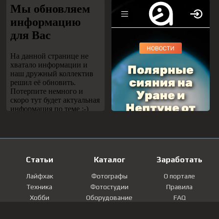
Статьи
Каталог
Заработать
Лайфхак
Фотографы
О портале
Техника
Фотостудии
Правила
Хобби
Оборудование
FAQ
Лайфстайл
Локации
Контакты
Мнение
Фотографии
Регистрация