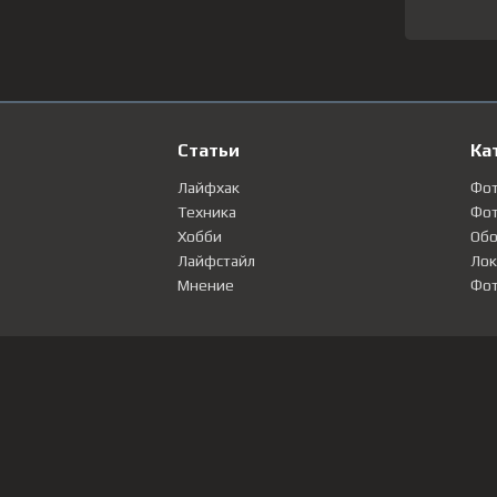
Статьи
Ка
Лайфхак
Фо
Техника
Фот
Хобби
Обо
Лайфстайл
Лок
Мнение
Фот