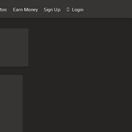
tos
Earn Money
Sign Up
Login