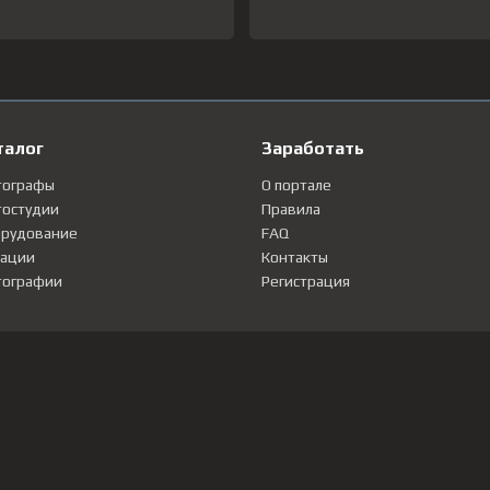
талог
Заработать
тографы
О портале
остудии
Правила
рудование
FAQ
ации
Контакты
ографии
Регистрация