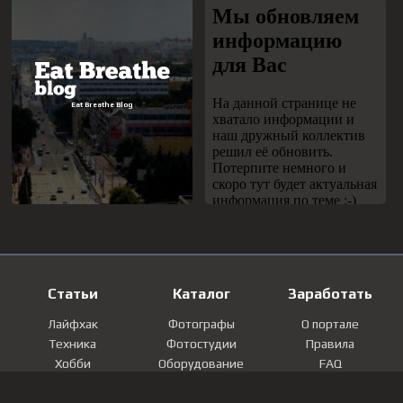
Статьи
Каталог
Заработать
Лайфхак
Фотографы
О портале
Техника
Фотостудии
Правила
Хобби
Оборудование
FAQ
Лайфстайл
Локации
Контакты
Мнение
Фотографии
Регистрация