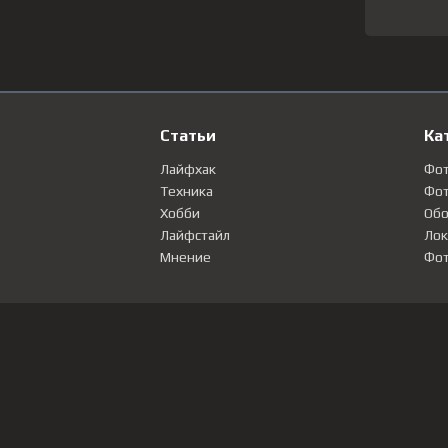
Статьи
Ка
Лайфхак
Фо
Техника
Фот
Хобби
Обо
Лайфстайл
Лок
Мнение
Фот