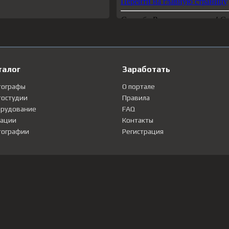
талог
Заработать
тографы
О портале
остудии
Правила
рудование
FAQ
ации
Контакты
ографии
Регистрация