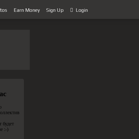
tos
Earn Money
Sign Up
Login