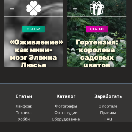
Статьи
Каталог
Заработать
Лайфхак
Фотографы
О портале
Техника
Фотостудии
Правила
Хобби
Оборудование
FAQ
Лайфстайл
Локации
Контакты
Мнение
Фотографии
Регистрация