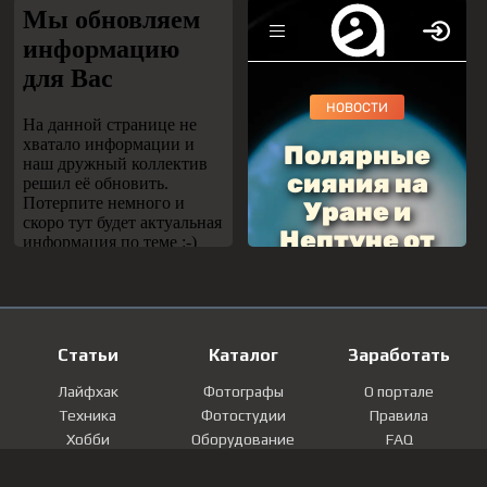
Статьи
Каталог
Заработать
Лайфхак
Фотографы
О портале
Техника
Фотостудии
Правила
Хобби
Оборудование
FAQ
Лайфстайл
Локации
Контакты
Мнение
Фотографии
Регистрация