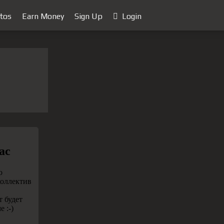
tos
Earn Money
Sign Up
Login