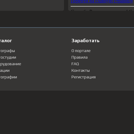
талог
Заработать
тографы
О портале
остудии
Правила
рудование
FAQ
ации
Контакты
ографии
Регистрация