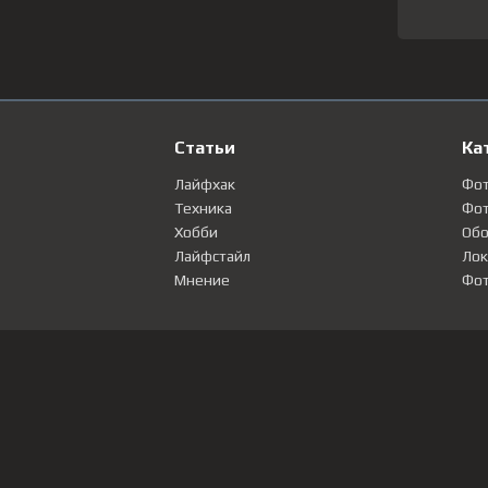
Статьи
Ка
Лайфхак
Фо
Техника
Фот
Хобби
Обо
Лайфстайл
Лок
Мнение
Фот