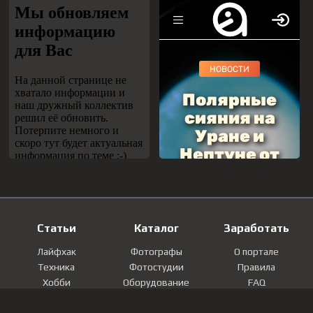
Статьи
Каталог
Заработать
Лайфхак
Фотографы
О портале
Техника
Фотостудии
Правила
Хобби
Оборудование
FAQ
Лайфстайл
Локации
Контакты
Мнение
Фотографии
Регистрация