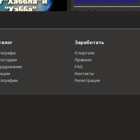
талог
Заработать
тографы
О портале
остудии
Правила
рудование
FAQ
ации
Контакты
ографии
Регистрация