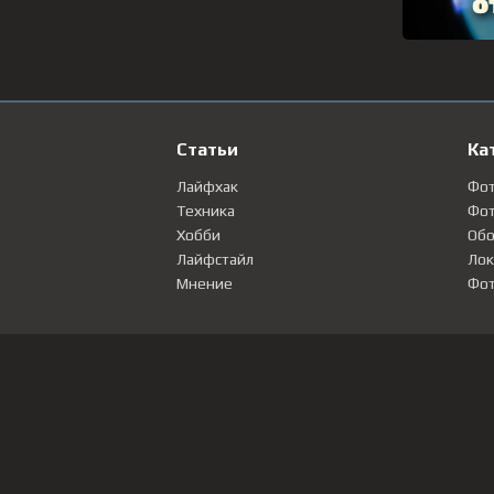
Статьи
Ка
Лайфхак
Фо
Техника
Фот
Хобби
Обо
Лайфстайл
Лок
Мнение
Фот