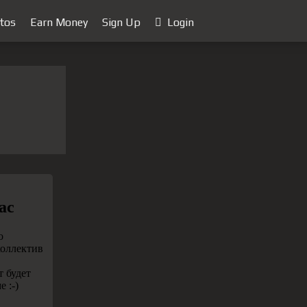
tos
Earn Money
Sign Up
Login