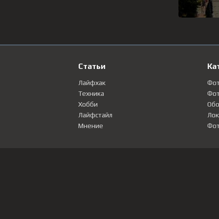
Статьи
Ка
Лайфхак
Фо
Техника
Фот
Хобби
Обо
Лайфстайл
Лок
Мнение
Фот