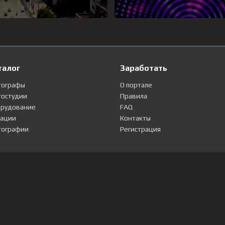
талог
Заработать
тографы
О портале
остудии
Правила
рудование
FAQ
ации
Контакты
ографии
Регистрация