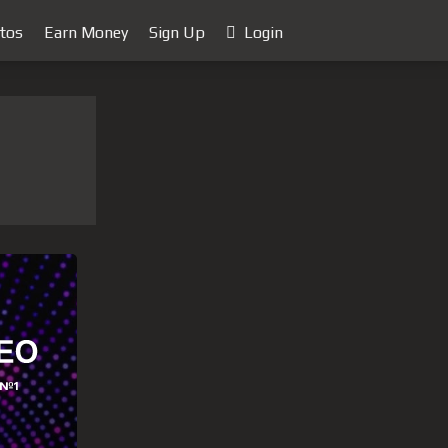
tos
Earn Money
Sign Up
Login