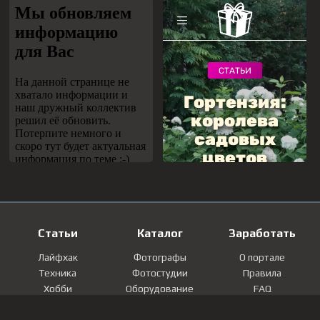
Статьи
Каталог
Заработать
Лайфхак
Фотографы
О портале
Техника
Фотостудии
Правила
Хобби
Оборудование
FAQ
Лайфстайл
Локации
Контакты
Мнение
Фотографии
Регистрация