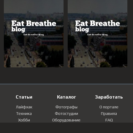
Статьи
Каталог
Заработать
Лайфхак
Фотографы
О портале
Техника
Фотостудии
Правила
Хобби
Оборудование
FAQ
Лайфстайл
Локации
Контакты
Мнение
Фотографии
Регистрация