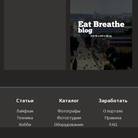
Статьи
Каталог
Заработать
Лайфхак
Фотографы
О портале
Техника
Фотостудии
Правила
Хобби
Оборудование
FAQ
Лайфстайл
Локации
Контакты
Мнение
Фотографии
Регистрация