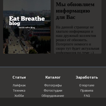
Статьи
Каталог
Заработать
Лайфхак
Фотографы
О портале
Техника
Фотостудии
Правила
Хобби
Оборудование
FAQ
Лайфстайл
Локации
Контакты
Мнение
Фотографии
Регистрация