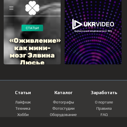
Статьи
Каталог
Заработать
Лайфхак
Фотографы
О портале
Техника
Фотостудии
Правила
Хобби
Оборудование
FAQ
Лайфстайл
Локации
Контакты
Мнение
Фотографии
Регистрация