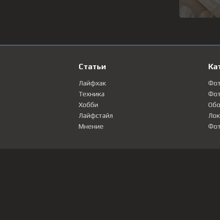
Статьи
Ка
Лайфхак
Фо
Техника
Фот
Хобби
Обо
Лайфстайл
Лок
Мнение
Фот