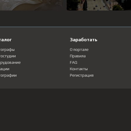
талог
Заработать
тографы
О портале
остудии
Правила
рудование
FAQ
ации
Контакты
ографии
Регистрация