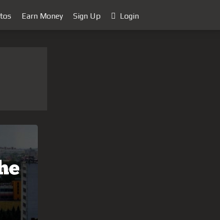
tos
Earn Money
Sign Up
Login