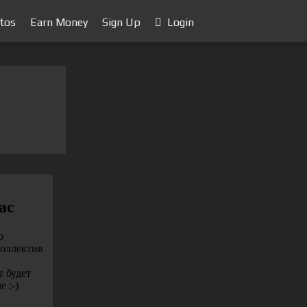
tos
Earn Money
Sign Up
Login