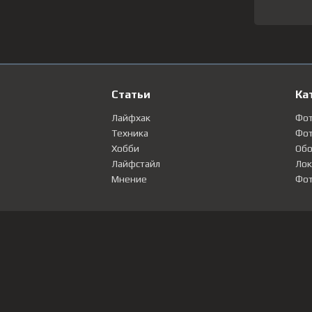
Статьи
Ка
Лайфхак
Фо
Техника
Фот
Хобби
Обо
Лайфстайл
Лок
Мнение
Фот