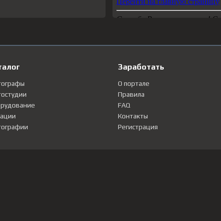
талог
Заработать
тографы
О портале
остудии
Правила
рудование
FAQ
ации
Контакты
ографии
Регистрация