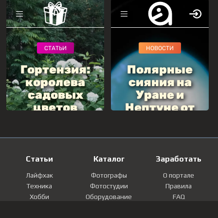
Статьи
Каталог
Заработать
Лайфхак
Фотографы
О портале
Техника
Фотостудии
Правила
Хобби
Оборудование
FAQ
Лайфстайл
Локации
Контакты
Мнение
Фотографии
Регистрация