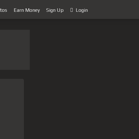
tos
Earn Money
Sign Up
Login