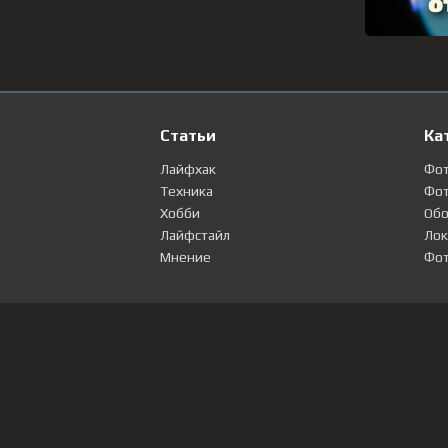
Статьи
Ка
Лайфхак
Фо
Техника
Фот
Хобби
Обо
Лайфстайл
Лок
Мнение
Фот