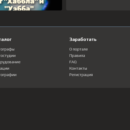
талог
Заработать
тографы
О портале
остудии
Правила
рудование
FAQ
ации
Контакты
ографии
Регистрация