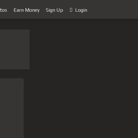
tos
Earn Money
Sign Up
Login