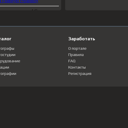
талог
Заработать
тографы
О портале
остудии
Правила
рудование
FAQ
ации
Контакты
ографии
Регистрация