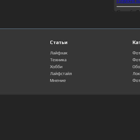
Статьи
Ка
Лайфхак
Фо
Техника
Фот
Хобби
Обо
Лайфстайл
Лок
Мнение
Фот